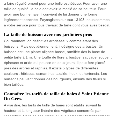
à faire régulièrement pour une belle esthétique. Pour avoir une
taille de qualité, la haie doit avoir la moitié de sa hauteur. Pour
avoir une bonne haie, il convient de lui donner une forme
légèrement penchée. Paysagistes sur tout 13103, nous sommes
à votre service pour tous travaux de taille dont vous avez besoin.
La taille de buisson avec nos jardiniers pros
Couramment, on définit les arbrisseaux comme étant des
buissons. Mais quotidiennement, il désigne des arbustes. Un
buisson est une plante alignée basse, ramifiée dès la base de
petite taille à 1 m. Une touffe de flore arbustive, sauvage, souvent
épineuse et aride qui pousse en deux jours. Il peut être planté
près des arbres et raphias. Il existe 5 types de différentes
couleurs : hibiscus, osmanthus, azalée, houx, et hortensia. Les
buissons peuvent donner des bourgeons, ensuite des fleurs si
bien taillées.
Connaître les tarifs de taille de haies à Saint Etienne
Du Gres.
A vrai dire, les tarifs de taille de haies sont établis suivant la
hauteur et la longueur linéaire des végétaux concernés par
l’opération. Dans ce cas, lorsque vous demander l’établissement