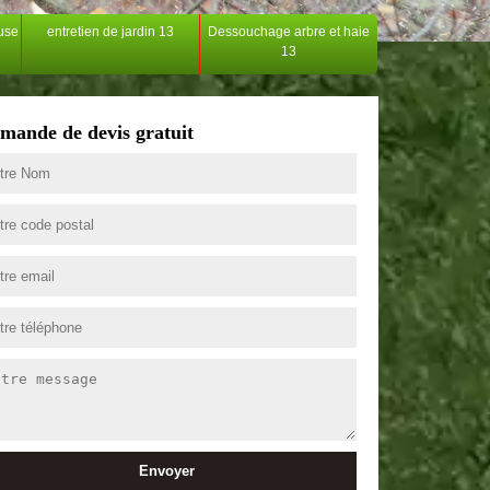
ouse
entretien de jardin 13
Dessouchage arbre et haie
13
mande de devis gratuit