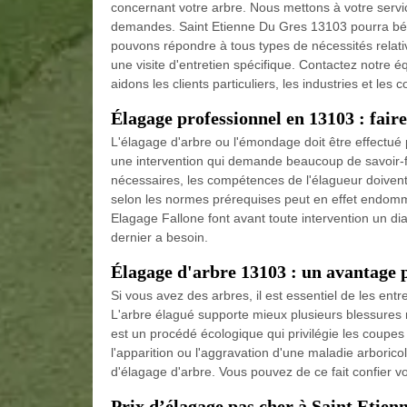
concernant votre arbre. Nous mettons à votre servic
demandes. Saint Etienne Du Gres 13103 pourra béné
pouvons répondre à tous types de nécessités relat
une visite d'entretien spécifique. Contactez notre é
aidons les clients particuliers, les industries et le
Élagage professionnel en 13103 : fair
L'élagage d'arbre ou l'émondage doit être effectué
une intervention qui demande beaucoup de savoir-fai
nécessaires, les compétences de l'élagueur doivent
selon les normes prérequises peut en effet endommag
Elagage Fallone font avant toute intervention un dia
dernier a besoin.
Élagage d'arbre 13103 : un avantage 
Si vous avez des arbres, il est essentiel de les ent
L'arbre élagué supporte mieux plusieurs blessures 
est un procédé écologique qui privilégie les coupes
l'apparition ou l'aggravation d'une maladie arboricol
d'élagage d'arbre. Vous pouvez de ce fait confier 
Prix d’élagage pas cher à Saint Etien