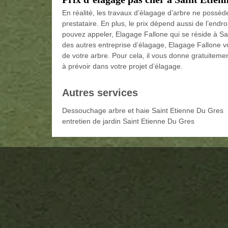
En réalité, les travaux d’élagage d’arbre ne possède
prestataire. En plus, le prix dépend aussi de l’endro
pouvez appeler, Elagage Fallone qui se réside à Sa
des autres entreprise d’élagage, Elagage Fallone v
de votre arbre. Pour cela, il vous donne gratuitemen
à prévoir dans votre projet d’élagage.
Autres services
Dessouchage arbre et haie Saint Etienne Du Gres
entretien de jardin Saint Etienne Du Gres