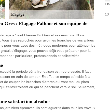
Ela
13
Du Gres : Elagage Fallone et son équipe de
élagage à Saint Etienne Du Gres et ses environs. Nous
in. Vous êtes reprochés pour avoir les branches de vos arbres
nons pour vous avec des méthodes modernes pour atténuer les
 gratuit d'élagage, vous pouvez déjà vous préparer pour la
ndes : particuliers, professionnels et collectivités.
ne
xcepté la période où la frondaison est trop pressée. Il faut
es sont en train de tomber. En effet, ce temps coïncide à la
met de couper les branches d’arbres qui vont mal, ou pires
qui s'entrecroisent ou qui se penchent vers le sol. Seulement,
une satisfaction absolue
 nos jardiniers éprouvés. Ils sont aguerris dans tous les travaux