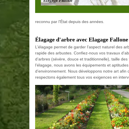
reconnu par l'État depuis des années.
Élagage d'arbre avec Elagage Fallone
L’élagage permet de garder l'aspect naturel des arb
rapide des arbustes. Confiez-nous vos travaux d'aba
d’arbres (sévère, douce et traditionnelle), taille des f
l'élagage, nous avons les équipements et aptitudes
d’environnement. Nous développons notre art afin d
respectons également tous vos exigences en interv