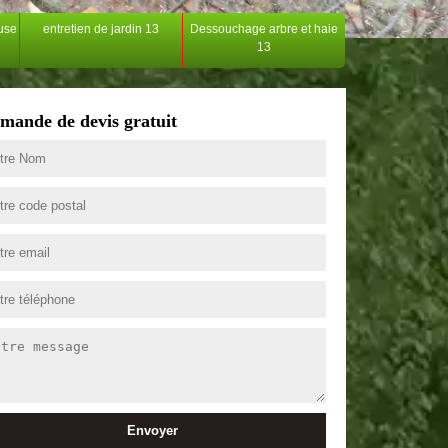
ouse
entretien de jardin 13
Dessouchage arbre et haie
13
mande de devis gratuit