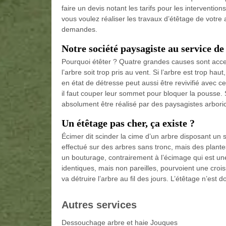
faire un devis notant les tarifs pour les interventi
vous voulez réaliser les travaux d’étêtage de votre
demandes.
Notre société paysagiste au service d
Pourquoi étêter ? Quatre grandes causes sont accept
l’arbre soit trop pris au vent. Si l’arbre est trop h
en état de détresse peut aussi être revivifié avec ce
il faut couper leur sommet pour bloquer la pousse. 
absolument être réalisé par des paysagistes arboric
Un étêtage pas cher, ça existe ?
Écimer dit scinder la cime d’un arbre disposant un
effectué sur des arbres sans tronc, mais des plante
un bouturage, contrairement à l’écimage qui est u
identiques, mais non pareilles, pourvoient une croi
va détruire l’arbre au fil des jours. L’étêtage n’est
Autres services
Dessouchage arbre et haie Jouques