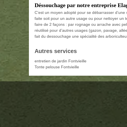
Déssouchage par notre entreprise Elag
C’est un moyen adopté pour se débarrasser d’une so
faite soit pour un autre usage ou pour nettoyer un
faire de 2 façons : par rognage ou arrache avec pel
réutilisé pour d’autres usages (gazon, pavage, allé
fait du dessouchage une spécialité des arboriculteu
Autres services
entretien de jardin Fontvieille
Tonte pelouse Fontvieille