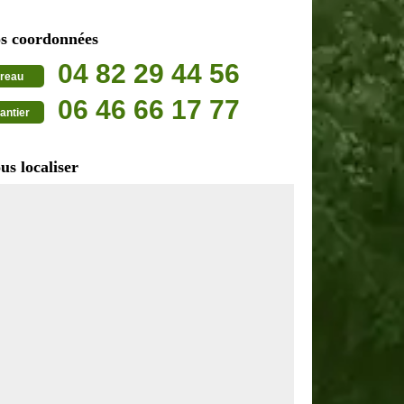
s coordonnées
04 82 29 44 56
reau
06 46 66 17 77
antier
us localiser