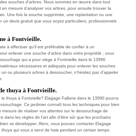
er des souches d’arbres. Nous sommes en œuvre dans tout
 en mesure d’analyser vos arbres, pour ensuite trouver la
in. Une fois la souche supprimée, une replantation ou une
r un devis gratuit que vous soyez particuliers, professionnels
e à Fontvieille.
e à effectuer qu'il est préférable de confier à un
pour enlever une souche d’arbre dans votre propriété ; vous
ssouchage qui a pour siège à Fontvieille dans le 13990
es matériaux nécessaires et adéquats pour enlever les souches
z un ou plusieurs arbres à dessoucher, n’hésitez pas d’appeler
e.
e thuya à Fontvieille.
le thuya à Fontvieille? Elagage Fallone dans le 13990 pourra
 dessouchage. Ce jardinier connaît tous les techniques pour bien
 en mesure de réaliser vos attentes sur le dessouchage de
e dans les règles de l’art afin d’être sûr que les prochains
nt bien se développer. Alors, vous pouvez contacter Elagage
thuya qui vous a servi de haie pendant un certain temps.