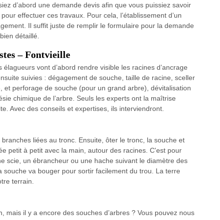
ssiez d’abord une demande devis afin que vous puissiez savoir
r pour effectuer ces travaux. Pour cela, l’établissement d’un
gement. Il suffit juste de remplir le formulaire pour la demande
bien détaillé.
tes – Fontvieille
 élagueurs vont d’abord rendre visible les racines d’ancrage
nsuite suivies : dégagement de souche, taille de racine, sceller
e, et perforage de souche (pour un grand arbre), dévitalisation
sie chimique de l’arbre. Seuls les experts ont la maîtrise
ite. Avec des conseils et expertises, ils interviendront.
anches liées au tronc. Ensuite, ôter le tronc, la souche et
rée petit à petit avec la main, autour des racines. C'est pour
ne scie, un ébrancheur ou une hache suivant le diamètre des
souche va bouger pour sortir facilement du trou. La terre
tre terrain.
n, mais il y a encore des souches d’arbres ? Vous pouvez nous