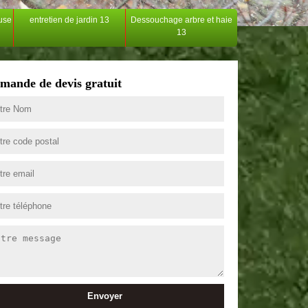
ouse
entretien de jardin 13
Dessouchage arbre et haie
13
mande de devis gratuit