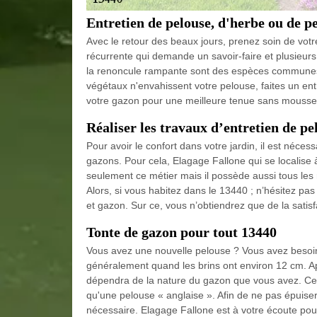
Entretien de pelouse, d'herbe ou de p
Avec le retour des beaux jours, prenez soin de votre
récurrente qui demande un savoir-faire et plusieurs t
la renoncule rampante sont des espèces communes i
végétaux n'envahissent votre pelouse, faites un entr
votre gazon pour une meilleure tenue sans mousses
Réaliser les travaux d’entretien de p
Pour avoir le confort dans votre jardin, il est néces
gazons. Pour cela, Elagage Fallone qui se localise
seulement ce métier mais il possède aussi tous les 
Alors, si vous habitez dans le 13440 ; n’hésitez pa
et gazon. Sur ce, vous n’obtiendrez que de la satisfa
Tonte de gazon pour tout 13440
Vous avez une nouvelle pelouse ? Vous avez besoin 
généralement quand les brins ont environ 12 cm. Apr
dépendra de la nature du gazon que vous avez. Cela
qu'une pelouse « anglaise ». Afin de ne pas épuiser
nécessaire. Elagage Fallone est à votre écoute pou