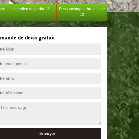
ouse
entretien de jardin 13
Dessouchage arbre et haie
13
mande de devis gratuit