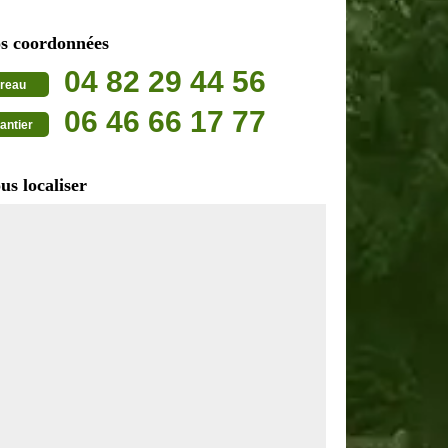
s coordonnées
04 82 29 44 56
reau
06 46 66 17 77
antier
us localiser