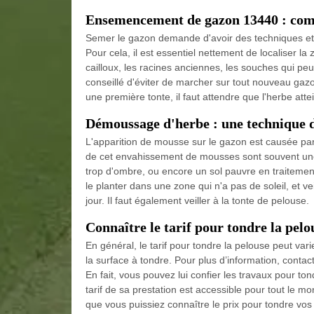
Ensemencement de gazon 13440 : com
Semer le gazon demande d'avoir des techniques et 
Pour cela, il est essentiel nettement de localiser la
cailloux, les racines anciennes, les souches qui peuv
conseillé d'éviter de marcher sur tout nouveau gazon 
une première tonte, il faut attendre que l'herbe att
Démoussage d'herbe : une technique d
L'apparition de mousse sur le gazon est causée par
de cet envahissement de mousses sont souvent une to
trop d'ombre, ou encore un sol pauvre en traitement
le planter dans une zone qui n'a pas de soleil, et v
jour. Il faut également veiller à la tonte de pelouse.
Connaître le tarif pour tondre la pel
En général, le tarif pour tondre la pelouse peut vari
la surface à tondre. Pour plus d’information, cont
En fait, vous pouvez lui confier les travaux pour ton
tarif de sa prestation est accessible pour tout le m
que vous puissiez connaître le prix pour tondre vos