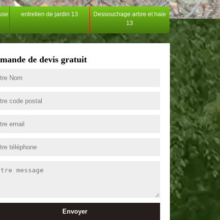
ouse
entretien de jardin 13
Dessouchage arbre et haie
13
mande de devis gratuit