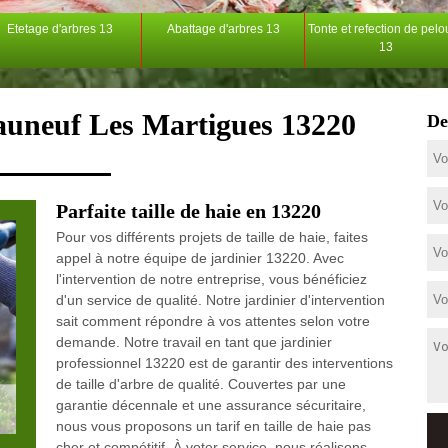
Etetage d'arbres 13
Abattage d'arbres 13
Tonte et refection de pel
13
eauneuf Les Martigues 13220
De
Parfaite taille de haie en 13220
Pour vos différents projets de taille de haie, faites
appel à notre équipe de jardinier 13220. Avec
l'intervention de notre entreprise, vous bénéficiez
d'un service de qualité. Notre jardinier d'intervention
sait comment répondre à vos attentes selon votre
demande. Notre travail en tant que jardinier
professionnel 13220 est de garantir des interventions
de taille d'arbre de qualité. Couvertes par une
garantie décennale et une assurance sécuritaire,
nous vous proposons un tarif en taille de haie pas
cher et compétitif. À voter service, nous réalisons