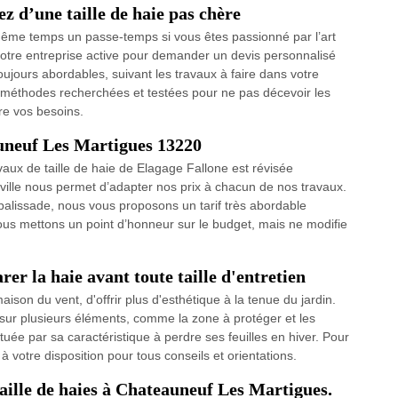
z d’une taille de haie pas chère
n même temps un passe-temps si vous êtes passionné par l’art
otre entreprise active pour demander un devis personnalisé
 toujours abordables, suivant les travaux à faire dans votre
s méthodes recherchées et testées pour ne pas décevoir les
ire vos besoins.
auneuf Les Martigues 13220
vaux de taille de haie de Elagage Fallone est révisée
 ville nous permet d’adapter nos prix à chacun de nos travaux.
e palissade, nous vous proposons un tarif très abordable
us mettons un point d’honneur sur le budget, mais ne modifie
arer la haie avant toute taille d'entretien
aison du vent, d'offrir plus d'esthétique à la tenue du jardin.
nt sur plusieurs éléments, comme la zone à protéger et les
ituée par sa caractéristique à perdre ses feuilles en hiver. Pour
à votre disposition pour tous conseils et orientations.
 taille de haies à Chateauneuf Les Martigues.