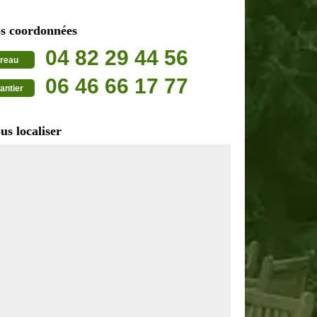
s coordonnées
04 82 29 44 56
reau
06 46 66 17 77
antier
us localiser