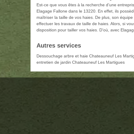
Est-ce que vous êtes à la recherche d’une entrepri
Elagage Fallone dans le 13220. En effet, ils possè
maîtriser la taille de vos haies. De plus, son équip
effectuer les travaux de taille de haies. Alors, si v
disposition pour tailler vos haies. D’où, avec Elaga
Autres services
Dessouchage arbre et haie Chateauneuf Les Marti
entretien de jardin Chateauneuf Les Martigues