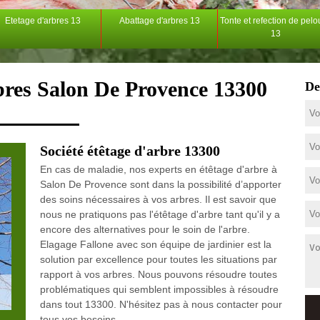
Etetage d'arbres 13
Abattage d'arbres 13
Tonte et refection de pel
13
rbres Salon De Provence 13300
De
Société étêtage d'arbre 13300
En cas de maladie, nos experts en étêtage d'arbre à
Salon De Provence sont dans la possibilité d’apporter
des soins nécessaires à vos arbres. Il est savoir que
nous ne pratiquons pas l'étêtage d'arbre tant qu'il y a
encore des alternatives pour le soin de l'arbre.
Elagage Fallone avec son équipe de jardinier est la
solution par excellence pour toutes les situations par
rapport à vos arbres. Nous pouvons résoudre toutes
problématiques qui semblent impossibles à résoudre
dans tout 13300. N'hésitez pas à nous contacter pour
tous vos besoins.