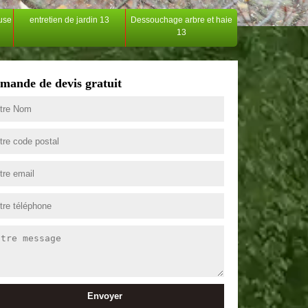
ouse
entretien de jardin 13
Dessouchage arbre et haie
13
mande de devis gratuit