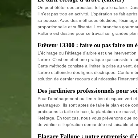
On peut étêter des arbustes, tel que le caféier. Dan
il n’est pas trop en activité. L’opération se fait ap
sa pousse. Avec des méthodes étudiées, l’écimage e
proportionnelle et suffisante. Les branches gourman
Fallone est destiné pour ce travail sur grandes plant
Etêteur 13300 : faire ou pas faire un 
L'écimage ou l'étêtage d'arbre est une intervention
l'arbre. C'est en effet une pratique qui consiste à ta
Cette méthode consiste à limiter la prise au vent,
l’arbre d’atteindre des lignes électriques. Conformé
solution de dernier recours qui nécessite l'interven
Des jardiniers professionnels pour so
Pour l’aménagement ou l’entretien d’espace vert et j
avantageux. Ils sont aptes de faire le plan et de c
pratiquons la taille de haie, la plantation de massif,
l’étêtage. En tout cas, nous vous prévenons que nou
de vérifier si l’opération demandée est faisable et
Elagage Fallone : notre entreprise d’