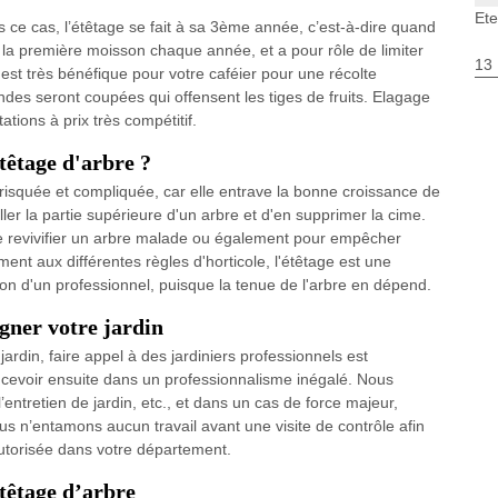
Et
s ce cas, l’étêtage se fait à sa 3ème année, c’est-à-dire quand
rès la première moisson chaque année, et a pour rôle de limiter
13
st très bénéfique pour votre caféier pour une récolte
des seront coupées qui offensent les tiges de fruits. Elagage
ations à prix très compétitif.
étêtage d'arbre ?
 risquée et compliquée, car elle entrave la bonne croissance de
iller la partie supérieure d'un arbre et d'en supprimer la cime.
 de revivifier un arbre malade ou également pour empêcher
ment aux différentes règles d'horticole, l'étêtage est une
tion d'un professionnel, puisque la tenue de l'arbre en dépend.
igner votre jardin
ardin, faire appel à des jardiniers professionnels est
oncevoir ensuite dans un professionnalisme inégalé. Nous
 l’entretien de jardin, etc., et dans un cas de force majeur,
s n’entamons aucun travail avant une visite de contrôle afin
 autorisée dans votre département.
étêtage d’arbre