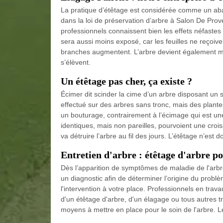
La pratique d’étêtage est considérée comme un aba
dans la loi de préservation d’arbre à Salon De Prov
professionnels connaissent bien les effets néfastes d
sera aussi moins exposé, car les feuilles ne reçoive
branches augmentent. L’arbre devient également mo
s’élèvent.
Un étêtage pas cher, ça existe ?
Écimer dit scinder la cime d’un arbre disposant un
effectué sur des arbres sans tronc, mais des plante
un bouturage, contrairement à l’écimage qui est u
identiques, mais non pareilles, pourvoient une croi
va détruire l’arbre au fil des jours. L’étêtage n’est
Entretien d'arbre : étêtage d'arbre po
Dès l’apparition de symptômes de maladie de l'arbre
un diagnostic afin de déterminer l’origine du probl
l'intervention à votre place. Professionnels en trav
d'un étêtage d'arbre, d'un élagage ou tous autres tr
moyens à mettre en place pour le soin de l'arbre. L