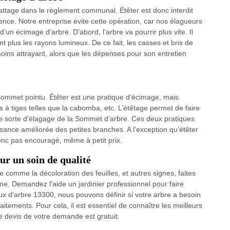
ttage dans le règlement communal. Étêter est donc interdit
ence. Notre entreprise évite cette opération, car nos élagueurs
’un écimage d’arbre. D’abord, l’arbre va pourrir plus vite. Il
nt plus les rayons lumineux. De ce fait, les casses et bris de
ins attrayant, alors que les dépenses pour son entretien
 sommet pointu. Étêter est une pratique d’écimage, mais
s à tiges telles que la cabomba, etc. L’étêtage permet de faire
ne sorte d’élagage de la Sommet d’arbre. Ces deux pratiques
ssance améliorée des petites branches. A l’exception qu’étêter
 donc pas encouragé, même à petit prix.
ur un soin de qualité
 comme la décoloration des feuilles, et autres signes, faites
ème. Demandez l'aide un jardinier professionnel pour faire
aux d'arbre 13300, nous pouvons définir si votre arbre a besoin
aitements. Pour cela, il est essentiel de connaître les meilleurs
e devis de votre demande est gratuit.