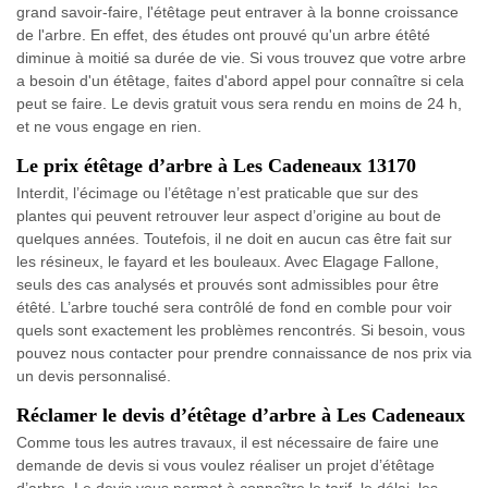
grand savoir-faire, l'étêtage peut entraver à la bonne croissance
de l'arbre. En effet, des études ont prouvé qu'un arbre étêté
diminue à moitié sa durée de vie. Si vous trouvez que votre arbre
a besoin d'un étêtage, faites d'abord appel pour connaître si cela
peut se faire. Le devis gratuit vous sera rendu en moins de 24 h,
et ne vous engage en rien.
Le prix étêtage d’arbre à Les Cadeneaux 13170
Interdit, l’écimage ou l’étêtage n’est praticable que sur des
plantes qui peuvent retrouver leur aspect d’origine au bout de
quelques années. Toutefois, il ne doit en aucun cas être fait sur
les résineux, le fayard et les bouleaux. Avec Elagage Fallone,
seuls des cas analysés et prouvés sont admissibles pour être
étêté. L’arbre touché sera contrôlé de fond en comble pour voir
quels sont exactement les problèmes rencontrés. Si besoin, vous
pouvez nous contacter pour prendre connaissance de nos prix via
un devis personnalisé.
Réclamer le devis d’étêtage d’arbre à Les Cadeneaux
Comme tous les autres travaux, il est nécessaire de faire une
demande de devis si vous voulez réaliser un projet d’étêtage
d’arbre. Le devis vous permet à connaître le tarif, le délai, les