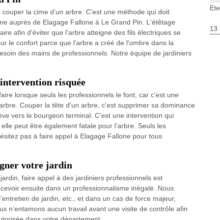
Ete
 à couper la cime d’un arbre. C'est une méthode qui doit
mme auprès de Elagage Fallone à Le Grand Pin. L'étêtage
13
re afin d'éviter que l’arbre atteigne des fils électriques se
ur le confort parce que l'arbre a créé de l'ombre dans la
besoin des mains de professionnels. Notre équipe de jardiniers
intervention risquée
faire lorsque seuls les professionnels le font, car c'est une
rbre. Couper la tête d'un arbre, c'est supprimer sa dominance
ève vers le bourgeon terminal. C'est une intervention qui
 elle peut être également fatale pour l'arbre. Seuls les
'hésitez pas à faire appel à Elagage Fallone pour tous
igner votre jardin
ardin, faire appel à des jardiniers professionnels est
oncevoir ensuite dans un professionnalisme inégalé. Nous
 l’entretien de jardin, etc., et dans un cas de force majeur,
s n’entamons aucun travail avant une visite de contrôle afin
 autorisée dans votre département.