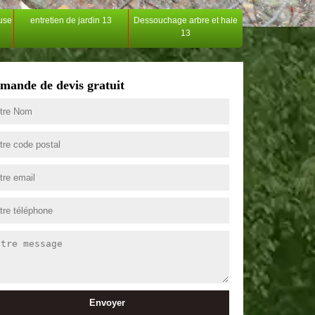
ouse
entretien de jardin 13
Dessouchage arbre et haie
13
mande de devis gratuit