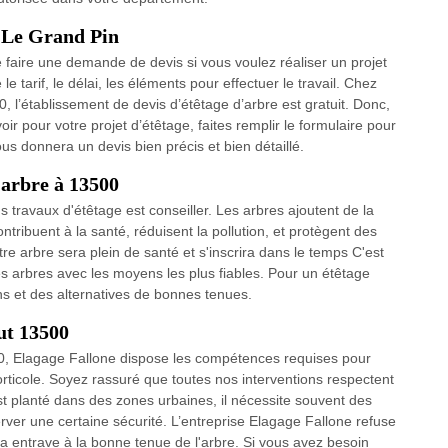
à Le Grand Pin
 faire une demande de devis si vous voulez réaliser un projet
e tarif, le délai, les éléments pour effectuer le travail. Chez
 l’établissement de devis d’étêtage d’arbre est gratuit. Donc,
oir pour votre projet d’étêtage, faites remplir le formulaire pour
s donnera un devis bien précis et bien détaillé.
'arbre à 13500
 travaux d'étêtage est conseiller. Les arbres ajoutent de la
ontribuent à la santé, réduisent la pollution, et protègent des
tre arbre sera plein de santé et s'inscrira dans le temps C'est
des arbres avec les moyens les plus fiables. Pour un étêtage
ns et des alternatives de bonnes tenues.
ut 13500
00, Elagage Fallone dispose les compétences requises pour
’horticole. Soyez rassuré que toutes nos interventions respectent
est planté dans des zones urbaines, il nécessite souvent des
ver une certaine sécurité. L’entreprise Elagage Fallone refuse
a entrave à la bonne tenue de l'arbre. Si vous avez besoin