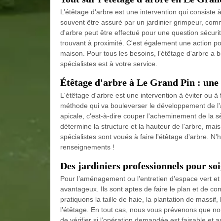
L’étêtage d'arbre est une intervention qui consiste
souvent être assuré par un jardinier grimpeur, co
d'arbre peut être effectué pour une question sécuritai
trouvant à proximité. C'est également une action po
maison. Pour tous les besoins, l'étêtage d'arbre a 
spécialistes est à votre service.
Étêtage d'arbre à Le Grand Pin : une 
L'étêtage d'arbre est une intervention à éviter ou à 
méthode qui va bouleverser le développement de l'a
apicale, c'est-à-dire couper l'acheminement de la s
détermine la structure et la hauteur de l'arbre, mais
spécialistes sont voués à faire l'étêtage d'arbre. N
renseignements !
Des jardiniers professionnels pour so
Pour l’aménagement ou l’entretien d’espace vert et j
avantageux. Ils sont aptes de faire le plan et de c
pratiquons la taille de haie, la plantation de massif,
l’étêtage. En tout cas, nous vous prévenons que nou
de vérifier si l’opération demandée est faisable et