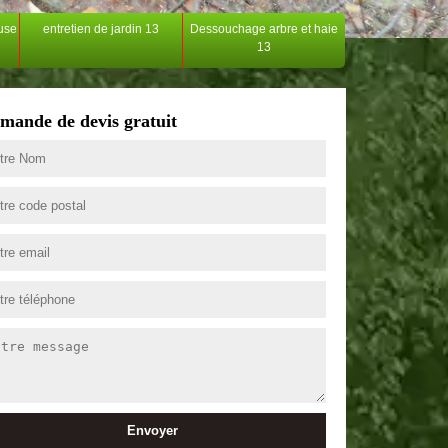
ouse
entretien de jardin 13
Dessouchage arbre et haie
13
mande de devis gratuit