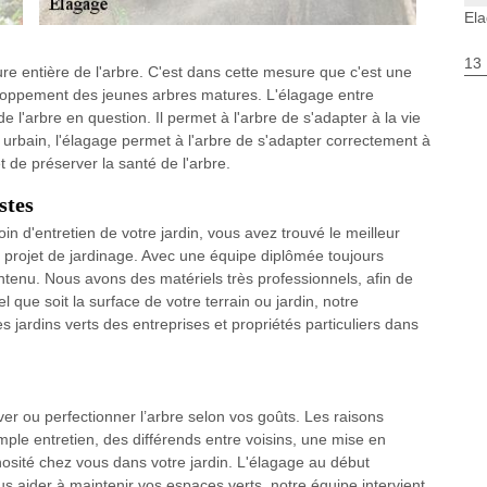
El
13
ture entière de l'arbre. C'est dans cette mesure que c'est une
eloppement des jeunes arbres matures. L'élagage entre
de l'arbre en question. Il permet à l'arbre de s'adapter à la vie
urbain, l'élagage permet à l'arbre de s'adapter correctement à
met de préserver la santé de l'arbre.
stes
 d'entretien de votre jardin, vous avez trouvé le meilleur
projet de jardinage. Avec une équipe diplômée toujours
ontenu. Nous avons des matériels très professionnels, afin de
ue soit la surface de votre terrain ou jardin, notre
s jardins verts des entreprises et propriétés particuliers dans
ver ou perfectionner l’arbre selon vos goûts. Les raisons
ple entretien, des différends entre voisins, une mise en
nosité chez vous dans votre jardin. L'élagage au début
ous aider à maintenir vos espaces verts, notre équipe intervient