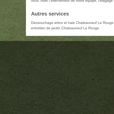
vous. Avec l'intervention de notre équipe, l’élagage
Autres services
Dessouchage arbre et haie Chateauneuf Le Rouge
entretien de jardin Chateauneuf Le Rouge