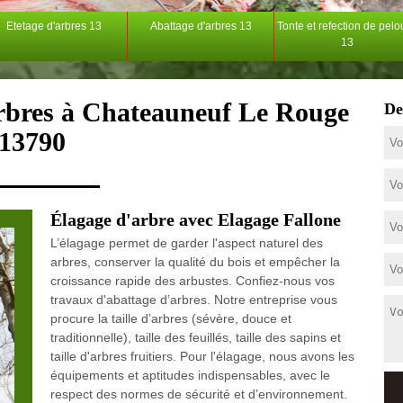
Etetage d'arbres 13
Abattage d'arbres 13
Tonte et refection de pel
13
arbres à Chateauneuf Le Rouge
De
13790
Élagage d'arbre avec Elagage Fallone
L’élagage permet de garder l'aspect naturel des
arbres, conserver la qualité du bois et empêcher la
croissance rapide des arbustes. Confiez-nous vos
travaux d'abattage d’arbres. Notre entreprise vous
procure la taille d’arbres (sévère, douce et
traditionnelle), taille des feuillés, taille des sapins et
taille d'arbres fruitiers. Pour l'élagage, nous avons les
équipements et aptitudes indispensables, avec le
respect des normes de sécurité et d’environnement.