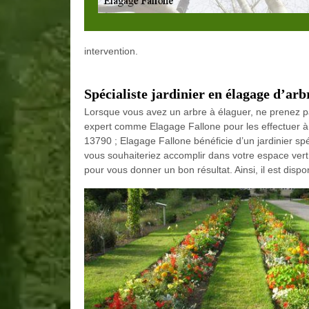
intervention.
Spécialiste jardinier en élagage d’ar
Lorsque vous avez un arbre à élaguer, ne prenez pas
expert comme Elagage Fallone pour les effectuer à v
13790 ; Elagage Fallone bénéficie d’un jardinier spéc
vous souhaiteriez accomplir dans votre espace vert. 
pour vous donner un bon résultat. Ainsi, il est dis