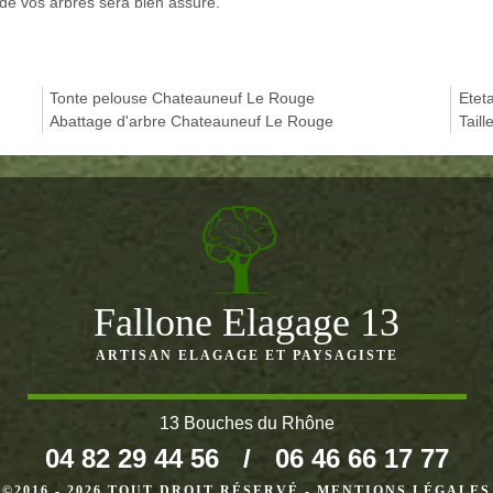
 de vos arbres sera bien assuré.
Tonte pelouse Chateauneuf Le Rouge
Etet
Abattage d'arbre Chateauneuf Le Rouge
Tail
Fallone Elagage 13
ARTISAN ELAGAGE ET PAYSAGISTE
13 Bouches du Rhône
04 82 29 44 56
/
06 46 66 17 77
©2016 - 2026 TOUT DROIT RÉSERVÉ -
MENTIONS LÉGALES