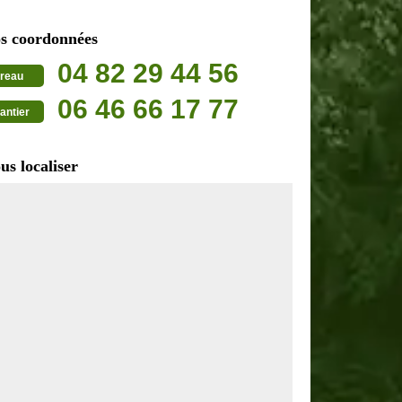
s coordonnées
04 82 29 44 56
reau
06 46 66 17 77
antier
us localiser