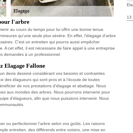
El
13
pour l'arbre
retenir au cours du temps pour lui offrir une bonne tenue.
mineures qu'une seule plus sévère. En effet, l'élagage d'arbre
 saines. C'est un entretien qui pourra aussi empêcher
e. A cet effet, il est nécessaire de faire appel à une entreprise
vos demandes à un professionnel.
ez Elagage Fallone
 un devis dessiné considérant vos besoins et contraintes
e des élagueurs qui sont pros et à l’écoute de toutes
ficier de nos prestations d'élagage et abattage. Nous
ives aux mondes des arbres. Nous pourrons intervenir pour
quipe d'élagueurs, afin que nous puissions intervenir. Nous
s communautés.
ver ou perfectionner l’arbre selon vos goûts. Les raisons
ple entretien, des différends entre voisins, une mise en