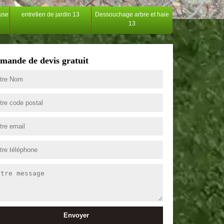
ouse
entretien de jardin 13
Dessouchage arbre et haie
13
mande de devis gratuit