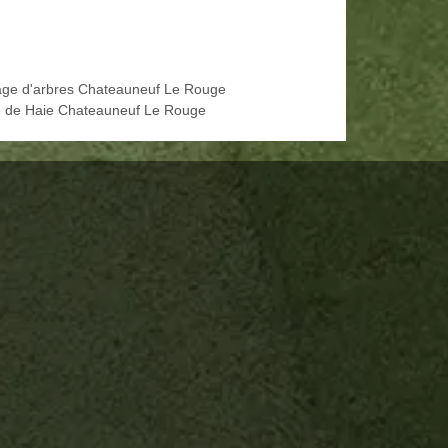
age d'arbres Chateauneuf Le Rouge
le de Haie Chateauneuf Le Rouge