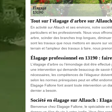
Tout sur l'élagage d'arbre sur Allauc
En activité sur Allauch et ses environs, notre socié
particuliers et les professionnels. Nous vous offro
arbre, scinder des branches trop longues, diminuer 
sont les travaux que nous mettons en œuvre sur vos
terrain et l'ampleur des travaux à faire, nous pren
Élagage professionnel en 13190 : fair
L'élagage d'arbre ou l'émondage doit être effectué
une intervention qui demande beaucoup de savoir-fai
nécessaires, les compétences de l'élagueur doivent
selon les normes prérequises peut en effet endommag
Elagage Fallone font avant toute intervention un dia
dernier a besoin.
Société en élagage sur Allauch : Elaga
Bienvenue chez Elagage Fallone, le spécialiste en é
donner un élan de vie à votre jardin. Vous êtes rep