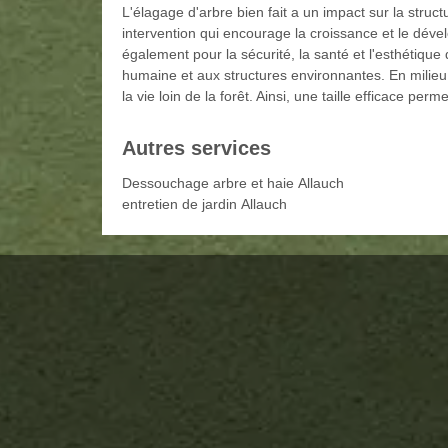
L'élagage d'arbre bien fait a un impact sur la struc
intervention qui encourage la croissance et le dév
également pour la sécurité, la santé et l'esthétique 
humaine et aux structures environnantes. En milieu 
la vie loin de la forêt. Ainsi, une taille efficace per
Autres services
Dessouchage arbre et haie Allauch
entretien de jardin Allauch