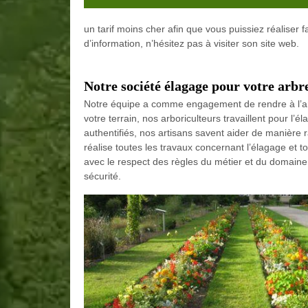
un tarif moins cher afin que vous puissiez réaliser 
d’information, n’hésitez pas à visiter son site web.
Notre société élagage pour votre arbr
Notre équipe a comme engagement de rendre à l’arb
votre terrain, nos arboriculteurs travaillent pour l’
authentifiés, nos artisans savent aider de manière r
réalise toutes les travaux concernant l’élagage et 
avec le respect des règles du métier et du domaine,
sécurité.