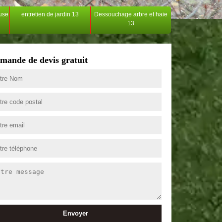
ouse
entretien de jardin 13
Dessouchage arbre et haie
13
mande de devis gratuit