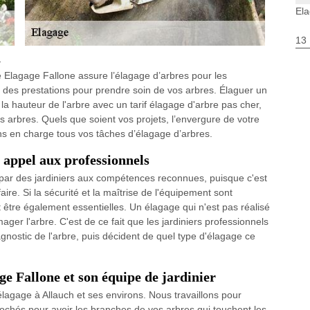
Ela
13
h
té Elagage Fallone assure l’élagage d’arbres pour les
ns des prestations pour prendre soin de vos arbres. Élaguer un
la hauteur de l'arbre avec un tarif élagage d'arbre pas cher,
 arbres. Quels que soient vos projets, l’envergure de votre
ons en charge tous vos tâches d’élagage d’arbres.
e appel aux professionnels
 par des jardiniers aux compétences reconnues, puisque c'est
re. Si la sécurité et la maîtrise de l'équipement sont
 être également essentielles. Un élagage qui n'est pas réalisé
er l'arbre. C'est de ce fait que les jardiniers professionnels
gnostic de l'arbre, puis décident de quel type d'élagage ce
ge Fallone et son équipe de jardinier
lagage à Allauch et ses environs. Nous travaillons pour
rochés pour avoir les branches de vos arbres qui touchent les