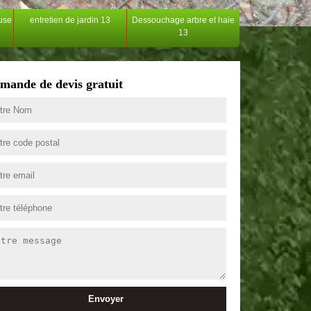
ouse
entretien de jardin 13
Dessouchage arbre et haie
13
mande de devis gratuit