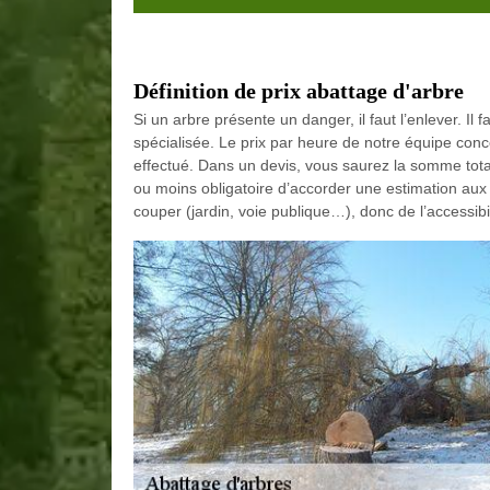
Définition de prix abattage d'arbre
Si un arbre présente un danger, il faut l’enlever. Il
spécialisée. Le prix par heure de notre équipe conce
effectué. Dans un devis, vous saurez la somme totale
ou moins obligatoire d’accorder une estimation aux c
couper (jardin, voie publique…), donc de l’accessibil