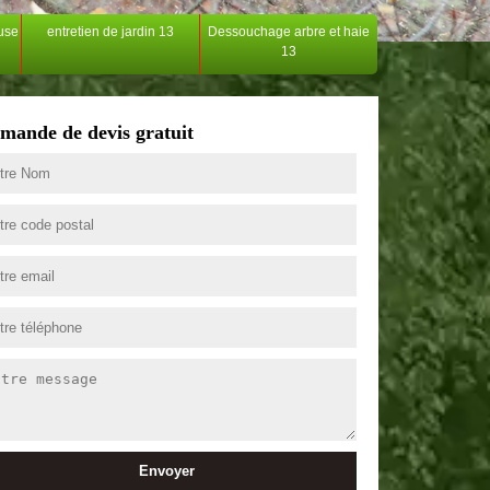
ouse
entretien de jardin 13
Dessouchage arbre et haie
13
mande de devis gratuit