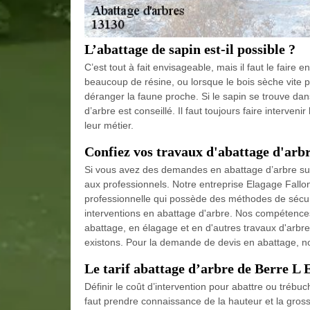
L’abattage de sapin est-il possible ?
C’est tout à fait envisageable, mais il faut le faire e
beaucoup de résine, ou lorsque le bois sèche vite pou
déranger la faune proche. Si le sapin se trouve dans
d’arbre est conseillé. Il faut toujours faire interveni
leur métier.
Confiez vos travaux d'abattage d'arb
Si vous avez des demandes en abattage d’arbre sur B
aux professionnels. Notre entreprise Elagage Fallon
professionnelle qui possède des méthodes de sécuri
interventions en abattage d'arbre. Nos compétences 
abattage, en élagage et en d'autres travaux d'arbre
existons. Pour la demande de devis en abattage, no
Le tarif abattage d’arbre de Berre L 
Définir le coût d’intervention pour abattre ou trébuc
faut prendre connaissance de la hauteur et la grosse