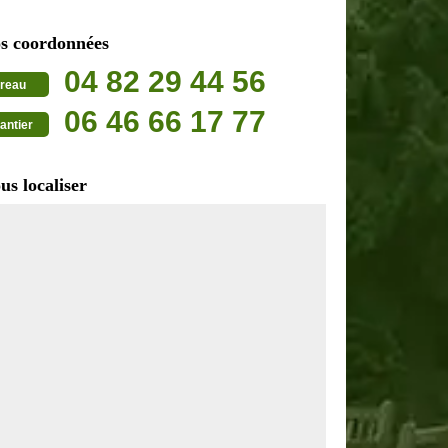
s coordonnées
04 82 29 44 56
reau
06 46 66 17 77
antier
us localiser