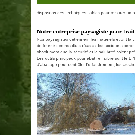
disposons des techniques fiables pour assurer un bo
Notre entreprise paysagiste pour trait
Nos paysagistes détiennent les matériels et ont la 
de fournir des résultats réussis, les accidents sero
absolument que la sécurité et la salubrité soient pré
Les outils principaux pour abattre l’arbre sont le EPI
d’abattage pour contrôler l’effondrement, les croche